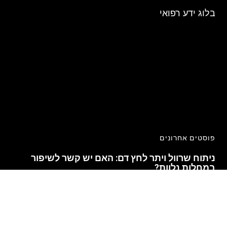
בלוג ידע רפואי
פוסטים אחרונים
ניתוח שרוול ויתר לחץ דם: האם יש קשר לשיפור
במחלות נלוות?
קרא עוד »
מתי חייבים ניתוח בקע ומתי אפשר לחכות?
קרא עוד »
איזה רופא מטפל בטחורים
קרא עוד »