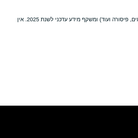
המאמר נכתב ע״י ד"ר עופר לנדאו כירורג כללי בכיר בעל ניסיון רב בטיפולי פרוקטולוגיה (טחורים מדממים, פיסורה ועוד) ומשקף מידע עדכני לשנת 2025. אין