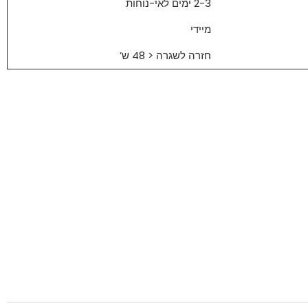
2-3 ימים לאי-נוחות
מיידי
חזרה לשגרה < 48 ש’