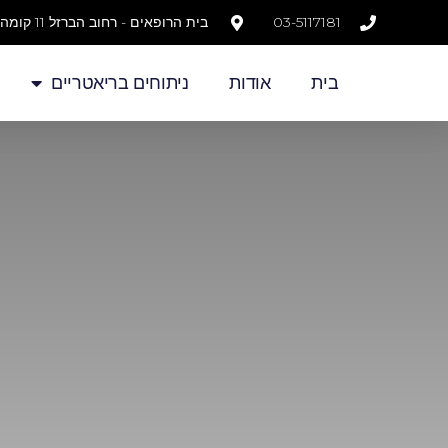
03-5117181
בית הרופאים - רחוב הברזל 11 קומה שניה, חדר A7
בית
אודות
ניתוחים בריאטריים