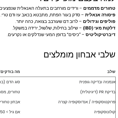
טחורים מדממים
– ורידים מורחבים בתעלה האנאלית שנפצעים
פיסורה אנאלית
– סדק בעור הפתח, מתבטא בכאב עז ודם טרי.
פוליפים וגידולים
– לרוב דם שעורבב בצואה, כהה יותר.
דלקות מעי (IBD)
– שילוב בחילות, שלשול, ירידה במשקל.
דיברטיקוליטיס
– “כיסים” בדופן המעי שנדלקים או נקרעים.
שלבי אבחון מומלצים
שלב
מה בודקים?
אנמנזה ובדיקה גופנית
סוג הדם (בהי
בדיקת PR (דיגיטלית)
טחורים, מסה
פרוקטוסקופיה / אנדוסקופיה קצרה
אבחון טחורי
קולונוסקופיה
אם גיל > 50, אנמיה, דם מעורב בצואה, סיפור משפחתי