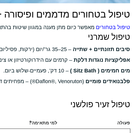
טיפול בטחורים מדממים ופיסורה 
טיפול בטחורים
מאפשר כיום מתן מענה במגוון שיטות בהת
טיפול שמרני
סיבים תזונתיים + שתייה
– 25–35 גר’/יום (ירקות, פסיליום).
אפליקציות נוגדות דלקת
– קרמים עם הידרוקורטיזון או צינו
מים חמימים ( Sitz Bath )
– 10 דק’, פעמיים-שלוש ביום.
פלבנואידים פומיים
(Daflon®, Venoruton®) – מפחיתים דלקת כלי דם.
טיפול זעיר פולשני
פעולה
למי מתאימה?