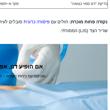
בדיקת “דם סמוי בצואה”
סקר א-תסמינ
נקודה פחות מוכרת:
חולים עם
פיסורה כרונית
סובלים לעיתי
שריר הצד (LIS) המסורתי.
אם הופיע דם, אפ
פנו לבדיקת כירורג מומחה – ל