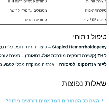
קשירת גומיות
טחורים פנימיים דרגה II-III
סקלרותראפיה
מטופלים על נוגדי קרישה
צריבה RF / לייזר
טחורים חוזרים
טיפול ניתוחי
Stapled Hemorrhoidopexy
– קיצור רירית ודופק כלי דם
THD (קשירה דופקית מודרכת אולטרסאונד)
– סגירת עורק
לייזר אנדוסקופי לפיסורה
– אנרגיה ממוקדת מבלי לפגוע בס
שאלות נפוצות
האם כל הטחורים המדממים דורשים ניתוח?