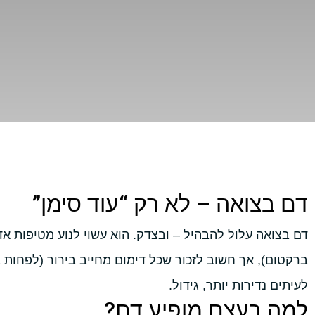
דם בצואה – לא רק “עוד סימן”
דם בצואה עלול להבהיל – ובצדק. הוא עשוי לנוע מטיפות אד
ברקטום), אך חשוב לזכור שכל דימום מחייב בירור (לפחות ב
לעיתים נדירות יותר, גידול.
למה בעצם מופיע דם?