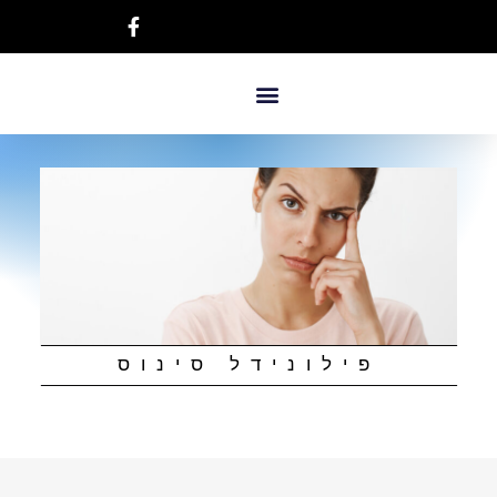
פילונידל סינוס